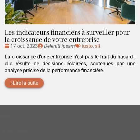
Les indicateurs financiers à surveiller pour
la croissance de votre entreprise
Date
Publié
Tags
17 oct. 2023
Deleniti ipsam
iusto
,
sit
:
par
:
La croissance d'une entreprise n'est pas le fruit du hasard ;
elle résulte de décisions éclairées, soutenues par une
analyse précise de la performance financière.
Lire la suite