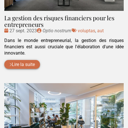
La gestion des risques financiers pour les
entrepreneurs
Date
Publié
Tags
27 sept. 2023
Optio nostrum
voluptas
,
aut
:
par
:
Dans le monde entrepreneurial, la gestion des risques
financiers est aussi cruciale que l'élaboration d'une idée
innovante.
Lire la suite