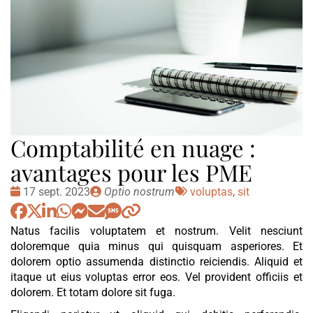
Comptabilité en nuage :
avantages pour les PME
Date
Publié
Tags
17 sept. 2023
Optio nostrum
voluptas
,
sit
:
par
:
Natus facilis voluptatem et nostrum. Velit nesciunt
doloremque quia minus qui quisquam asperiores. Et
dolorem optio assumenda distinctio reiciendis. Aliquid et
itaque ut eius voluptas error eos. Vel provident officiis et
dolorem. Et totam dolore sit fuga.