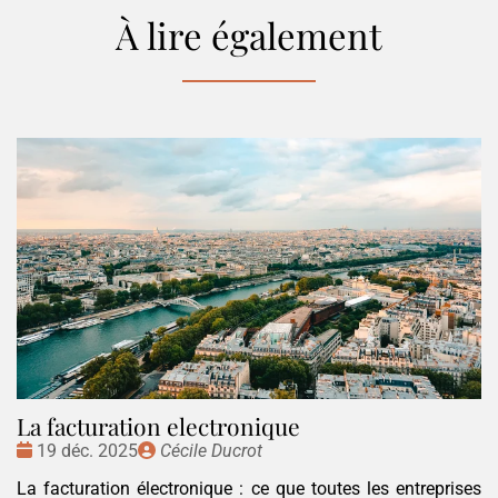
À lire également
La facturation electronique
Date
Publié
19 déc. 2025
Cécile Ducrot
:
par
La facturation électronique : ce que toutes les entreprises