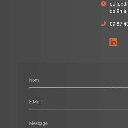
du lundi
de 9h à
09 87 4
Nom
E-Mail
Message