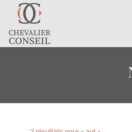
2 résultats pour «
aut
»