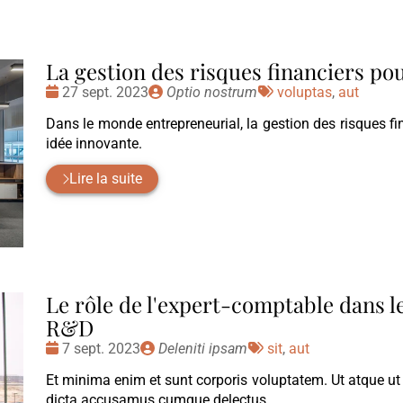
La gestion des risques financiers po
Date
Publié
Tags
27 sept. 2023
Optio nostrum
voluptas
,
aut
:
par
:
Dans le monde entrepreneurial, la gestion des risques fin
idée innovante.
Lire la suite
Le rôle de l'expert-comptable dans le 
R&D
Date
Publié
Tags
7 sept. 2023
Deleniti ipsam
sit
,
aut
:
par
:
Et minima enim et sunt corporis voluptatem. Ut atque ut
dicta accusamus cumque delectus.