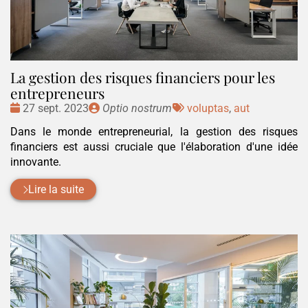
La gestion des risques financiers pour les
entrepreneurs
Date
Publié
Tags
27 sept. 2023
Optio nostrum
voluptas
,
aut
:
par
:
Dans le monde entrepreneurial, la gestion des risques
financiers est aussi cruciale que l'élaboration d'une idée
innovante.
Lire la suite