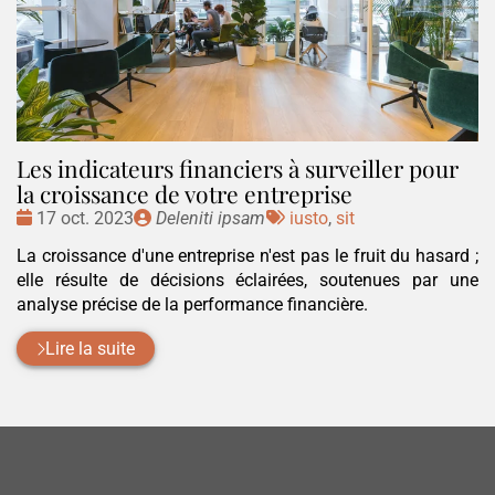
Les indicateurs financiers à surveiller pour
la croissance de votre entreprise
Date
Publié
Tags
17 oct. 2023
Deleniti ipsam
iusto
,
sit
:
par
:
La croissance d'une entreprise n'est pas le fruit du hasard ;
elle résulte de décisions éclairées, soutenues par une
analyse précise de la performance financière.
Lire la suite