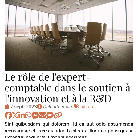
Le rôle de l'expert-
comptable dans le soutien à
l'innovation et à la R&D
Date
Publié
Tags
7 sept. 2023
Deleniti ipsam
sit
,
aut
:
par
:
Sint quibusdam qui dolorem. Id ea aut odio assumenda
recusandae et. Recusandae facilis ex illum corporis quasi.
Excepturi eaque velit magni possimus.