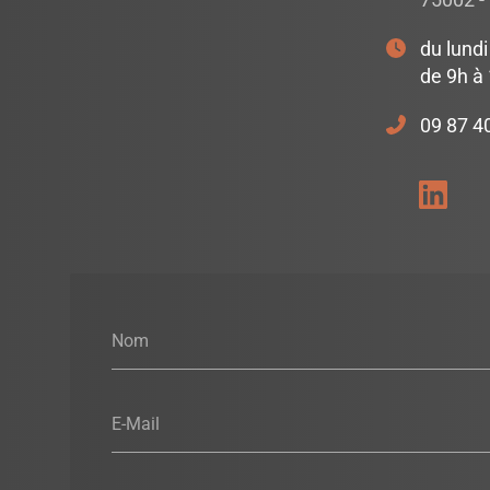
75002 - 
du lundi
de 9h à
09 87 4
Nom
E-Mail