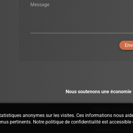
Message
Env
Nous soutenons une économie 
Métiers
-
Services
 statistiques anonymes sur les visites. Ces informations nous aid
enus pertinents. Notre politique de confidentialité est accessible
Plateforme gérée et infogérée par EPIXELIC
—
Tou
Modifier vos préf