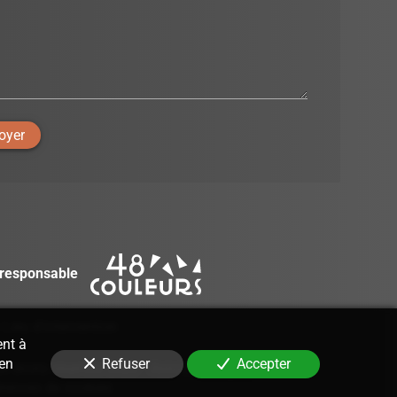
oyer
responsable
-
Lieu d'intervention
ent à
 en
Refuser
Accepter
s droits réservés 2026
—
Annotations juridiques
—
érences de cookies