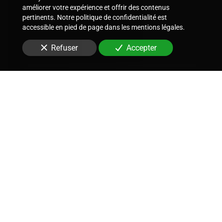
améliorer votre expérience et offrir des contenus
Message
pertinents. Notre politique de confidentialité est
accessible en pied de page dans les mentions légales.
Refuser
Accepter
Envoyer
Nous soutenons une économie responsable
Métiers
-
Services
-
Lieu d'intervention