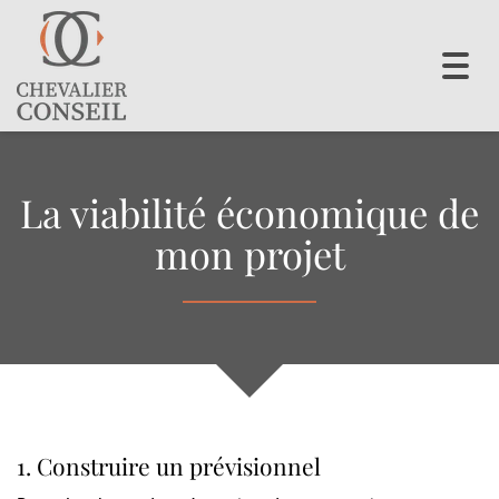
Toggl
navig
La viabilité économique de
mon projet
1. Construire un prévisionnel