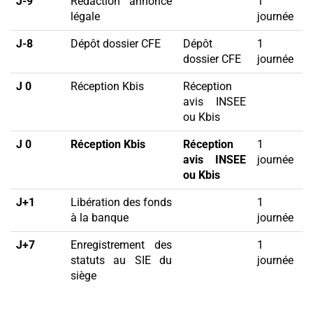
J-9
Rédaction annonce
1
légale
journée
J-8
Dépôt dossier CFE
Dépôt
1
dossier CFE
journée
J 0
Réception Kbis
Réception
avis INSEE
ou Kbis
J 0
Réception Kbis
Réception
1
avis INSEE
journée
ou Kbis
J+1
Libération des fonds
1
à la banque
journée
J+7
Enregistrement des
1
statuts au SIE du
journée
siège