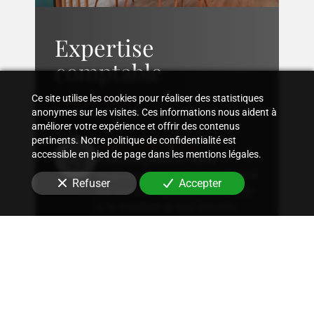
Expertise
comptable
Ce site utilise les cookies pour réaliser des statistiques
anonymes sur les visites. Ces informations nous aident à
améliorer votre expérience et offrir des contenus
pertinents. Notre politique de confidentialité est
Suivi comptable
accessible en pied de page dans les mentions légales.
Accompagnement dans
l'organisation d'une comptabilité
Refuser
Accepter
sur mesure, rigoureuse, adaptée
à la structure et aux besoins
spécifiques de votre entreprise.
Conseil fiscal
Conseils sur les stratégies
fiscales les plus avantageuses et