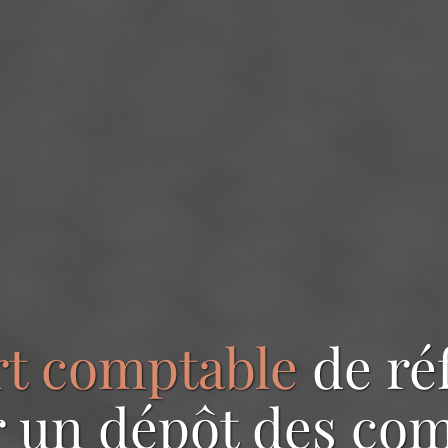
rt comptable
de ré
r
un dépôt des co