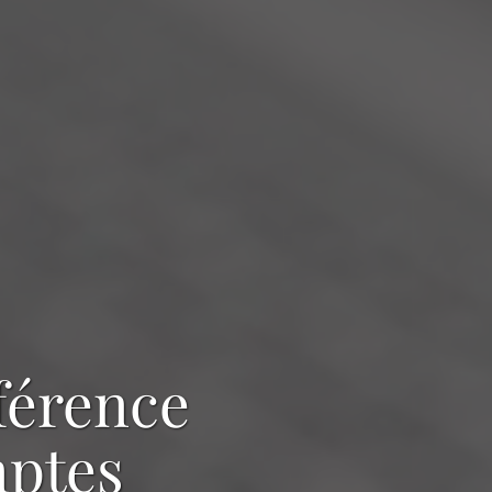
férence
mptes