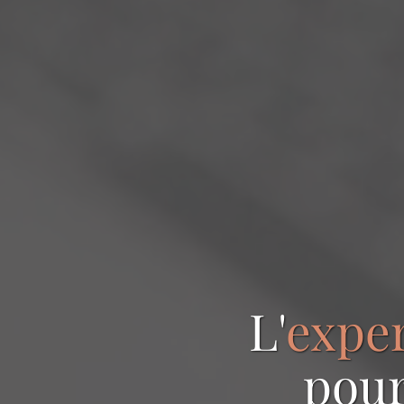
L'
expe
pou