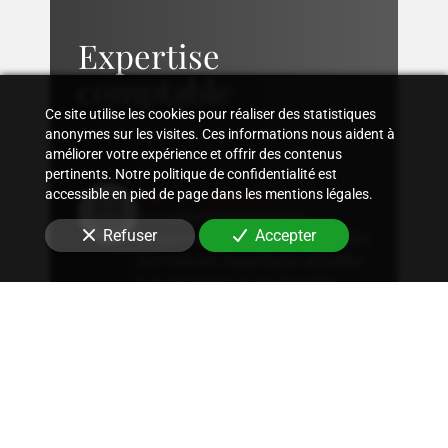
Expertise
comptable
Ce site utilise les cookies pour réaliser des statistiques
anonymes sur les visites. Ces informations nous aident à
améliorer votre expérience et offrir des contenus
pertinents. Notre politique de confidentialité est
Suivi comptable
accessible en pied de page dans les mentions légales.
Accompagnement dans
Refuser
Accepter
l'organisation d'une comptabilité
sur mesure, rigoureuse, adaptée
à la structure et aux besoins
spécifiques de votre entreprise.
Conseil fiscal
Conseils sur les stratégies
fiscales les plus avantageuses et
optimisation fiscale, qu'il