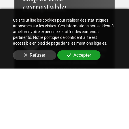
comptable
Ce site utilise les cookies pour réaliser des statistiques
anonymes sur les visites. Ces informations nous aident à
améliorer votre expérience et offrir des contenus
Suivi comptable
pertinents. Notre politique de confidentialité est
Accompagnement dans
accessible en pied de page dans les mentions légales.
l'organisation d'une comptabilité
Refuser
Accepter
sur mesure, rigoureuse, adaptée
à la structure et aux besoins
spécifiques en
rédacteur
.
Conseil fiscal
Conseils sur les stratégies
fiscales les plus avantageuses et
optimisation fiscale, qu'il
s'agisse d'immobilier, de
patrimoine ou autres.