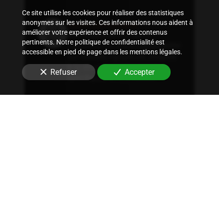
Ce site utilise les cookies pour réaliser des statistiques
Suivi comptable
anonymes sur les visites. Ces informations nous aident à
améliorer votre expérience et offrir des contenus
Accompagnement dans
pertinents. Notre politique de confidentialité est
l'organisation d'une comptabilité
accessible en pied de page dans les mentions légales.
sur mesure, rigoureuse, adaptée
à la structure et aux besoins
Refuser
Accepter
spécifiques en
immobilier
.
Conseil fiscal
Conseils sur les stratégies
fiscales les plus avantageuses et
optimisation fiscale, qu'il
s'agisse d'immobilier, de
patrimoine ou autres.
Expertise juridique
Nous offrons un conseil