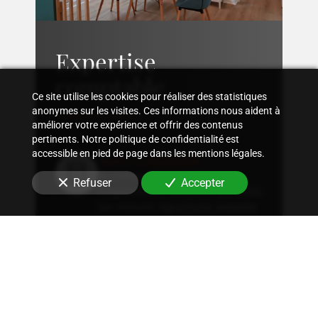
Expertise
comptable
Ce site utilise les cookies pour réaliser des statistiques
anonymes sur les visites. Ces informations nous aident à
améliorer votre expérience et offrir des contenus
pertinents. Notre politique de confidentialité est
accessible en pied de page dans les mentions légales.
Suivi comptable
Accompagnement dans
Refuser
Accepter
l'organisation d'une comptabilité
sur mesure, rigoureuse, adaptée
à la structure et aux besoins
spécifiques en
cordonnerie
.
Conseil fiscal
Conseils sur les stratégies