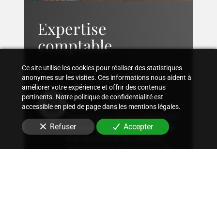
Expertise
comptable
Ce site utilise les cookies pour réaliser des statistiques
anonymes sur les visites. Ces informations nous aident à
améliorer votre expérience et offrir des contenus
Suivi comptable
pertinents. Notre politique de confidentialité est
Accompagnement dans
accessible en pied de page dans les mentions légales.
l'organisation d'une comptabilité
Refuser
Accepter
sur mesure, rigoureuse, adaptée
à la structure et aux besoins
spécifiques en
commissaire de
justice
.
Conseil fiscal
Conseils sur les stratégies
fiscales les plus avantageuses et