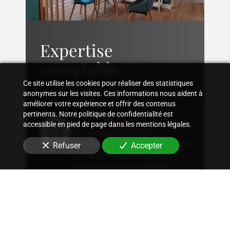
Expertise
comptable
Ce site utilise les cookies pour réaliser des statistiques
anonymes sur les visites. Ces informations nous aident à
améliorer votre expérience et offrir des contenus
pertinents. Notre politique de confidentialité est
Suivi comptable
accessible en pied de page dans les mentions légales.
Accompagnement dans
l'organisation d'une comptabilité
Refuser
Accepter
sur mesure, rigoureuse, adaptée
à la structure et aux besoins
spécifiques en
coach
professionnel
.
Conseil fiscal