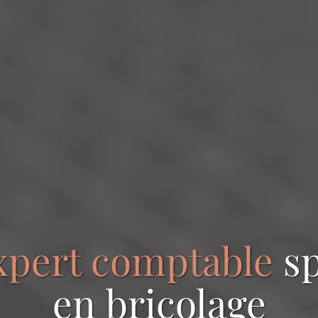
xpert comptable
sp
en
bricolage