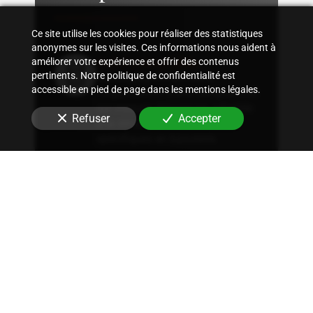
Ce site utilise les cookies pour réaliser des statistiques
anonymes sur les visites. Ces informations nous aident à
Suivi comptable
améliorer votre expérience et offrir des contenus
pertinents. Notre politique de confidentialité est
Accompagnement dans
accessible en pied de page dans les mentions légales.
l'organisation d'une comptabilité
sur mesure, rigoureuse, adaptée
Refuser
Accepter
à la structure et aux besoins
spécifiques en
bijouterie
.
Conseil fiscal
Conseils sur les stratégies
fiscales les plus avantageuses et
optimisation fiscale, qu'il
s'agisse d'immobilier, de
patrimoine ou autres.