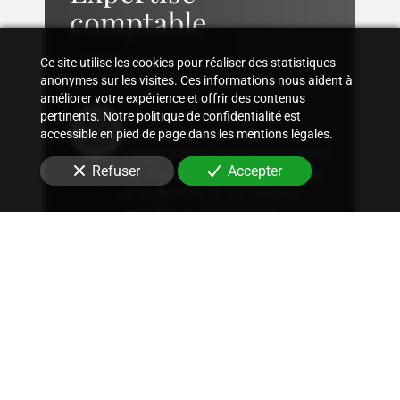
comptable
Ce site utilise les cookies pour réaliser des statistiques
anonymes sur les visites. Ces informations nous aident à
améliorer votre expérience et offrir des contenus
Suivi comptable
pertinents. Notre politique de confidentialité est
Accompagnement dans
accessible en pied de page dans les mentions légales.
l'organisation d'une comptabilité
Refuser
Accepter
sur mesure, rigoureuse, adaptée
à la structure et aux besoins
spécifiques en
bar-tabac
.
Conseil fiscal
Conseils sur les stratégies
fiscales les plus avantageuses et
optimisation fiscale, qu'il
s'agisse d'immobilier, de
patrimoine ou autres.