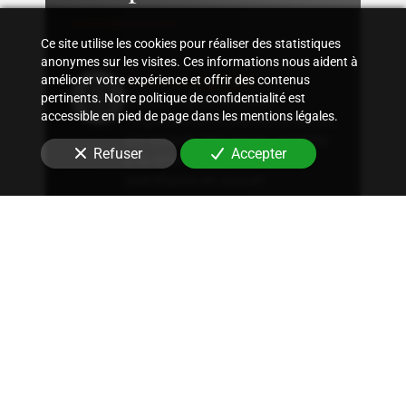
Ce site utilise les cookies pour réaliser des statistiques
anonymes sur les visites. Ces informations nous aident à
Suivi comptable
améliorer votre expérience et offrir des contenus
pertinents. Notre politique de confidentialité est
Accompagnement dans
accessible en pied de page dans les mentions légales.
l'organisation d'une comptabilité
sur mesure, rigoureuse, adaptée
Refuser
Accepter
à la structure et aux besoins
spécifiques en
avocat
.
Conseil fiscal
Conseils sur les stratégies
fiscales les plus avantageuses et
optimisation fiscale, qu'il
s'agisse d'immobilier, de
patrimoine ou autres.