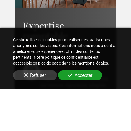
Expertise
comptable
Ce site utilise les cookies pour réaliser des statistiques
anonymes sur les visites. Ces informations nous aident à
améliorer votre expérience et offrir des contenus
pertinents. Notre politique de confidentialité est
accessible en pied de page dans les mentions légales.
Suivi comptable
Accompagnement dans
Refuser
Accepter
l'organisation d'une comptabilité
sur mesure, rigoureuse, adaptée
à la structure et aux besoins
spécifiques en
architecte
.
Conseil fiscal
Conseils sur les stratégies