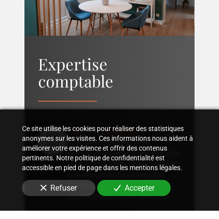
Expertise
comptable
Ce site utilise les cookies pour réaliser des statistiques
Suivi comptable
anonymes sur les visites. Ces informations nous aident à
Accompagnement dans
améliorer votre expérience et offrir des contenus
l'organisation d'une comptabilité
pertinents. Notre politique de confidentialité est
sur mesure, rigoureuse, adaptée
accessible en pied de page dans les mentions légales.
à la structure et aux besoins
spécifiques de votre entreprise
Refuser
Accepter
aux Invalides - Ecole Militaire
.