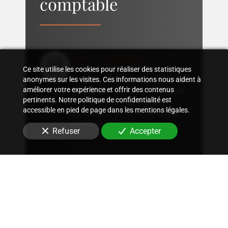
comptable
Suivi comptable
Accompagnement dans
Ce site utilise les cookies pour réaliser des statistiques
l'organisation d'une comptabilité
anonymes sur les visites. Ces informations nous aident à
sur mesure, rigoureuse, adaptée
améliorer votre expérience et offrir des contenus
pertinents. Notre politique de confidentialité est
à la structure et aux besoins
accessible en pied de page dans les mentions légales.
spécifiques de votre entreprise
au Vésinet (78110)
.
Refuser
Accepter
Conseil fiscal
Conseils sur les stratégies
fiscales les plus avantageuses et
optimisation fiscale, qu'il
s'agisse d'immobilier, de
patrimoine ou autres.