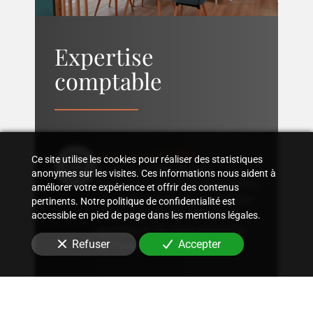
Expertise
comptable
Suivi comptable
Ce site utilise les cookies pour réaliser des statistiques
Accompagnement dans
anonymes sur les visites. Ces informations nous aident à
l'organisation d'une comptabilité
améliorer votre expérience et offrir des contenus
sur mesure, rigoureuse, adaptée
pertinents. Notre politique de confidentialité est
à la structure et aux besoins
accessible en pied de page dans les mentions légales.
spécifiques de votre entreprise
Refuser
Accepter
au Plessis-Robinson (92350)
.
Conseil fiscal
Conseils sur les stratégies