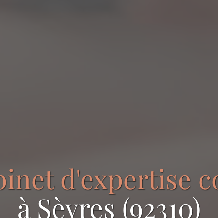
binet d'expertise 
à Sèvres (92310)