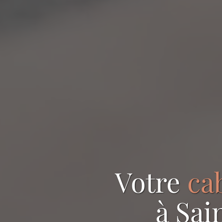
Votre
ca
à Sai