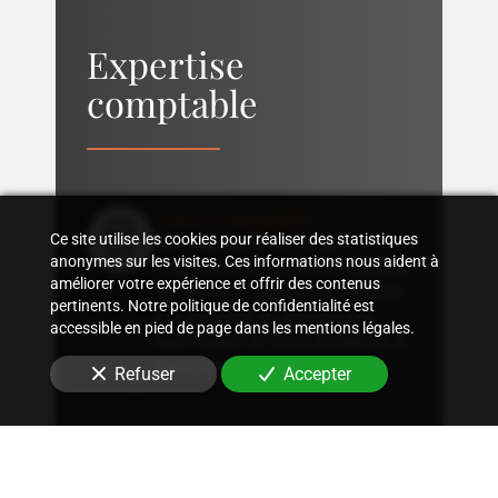
Expertise
comptable
Suivi comptable
Ce site utilise les cookies pour réaliser des statistiques
Accompagnement dans
anonymes sur les visites. Ces informations nous aident à
l'organisation d'une comptabilité
améliorer votre expérience et offrir des contenus
sur mesure, rigoureuse, adaptée
pertinents. Notre politique de confidentialité est
à la structure et aux besoins
accessible en pied de page dans les mentions légales.
spécifiques de votre entreprise
à
Saint-Ouen (93400)
.
Refuser
Accepter
Conseil fiscal
Conseils sur les stratégies
fiscales les plus avantageuses et