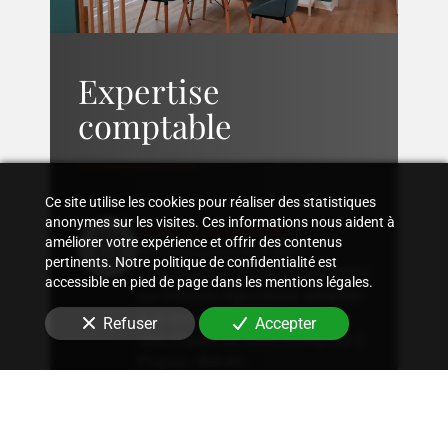
Expertise
comptable
Ce site utilise les cookies pour réaliser des statistiques
anonymes sur les visites. Ces informations nous aident à
Suivi comptable
améliorer votre expérience et offrir des contenus
Accompagnement dans
pertinents. Notre politique de confidentialité est
l'organisation d'une comptabilité
accessible en pied de page dans les mentions légales.
sur mesure, rigoureuse, adaptée
à la structure et aux besoins
Refuser
Accepter
spécifiques de votre entreprise
à
Picpus - Bel-Air
.
Conseil fiscal