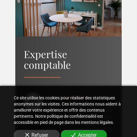
Expertise
comptable
Suivi comptable
Ce site utilise les cookies pour réaliser des statistiques
Accompagnement dans
anonymes sur les visites. Ces informations nous aident à
l'organisation d'une comptabilité
améliorer votre expérience et offrir des contenus
pertinents. Notre politique de confidentialité est
sur mesure, rigoureuse, adaptée
accessible en pied de page dans les mentions légales.
à la structure et aux besoins
spécifiques de votre entreprise
à
Refuser
Accepter
Paris - 6ème arrondissement