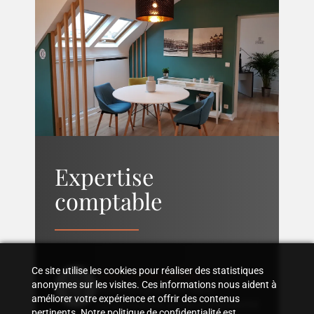
Expertise
comptable
Suivi comptable
Ce site utilise les cookies pour réaliser des statistiques
anonymes sur les visites. Ces informations nous aident à
Accompagnement dans
améliorer votre expérience et offrir des contenus
l'organisation d'une comptabilité
pertinents. Notre politique de confidentialité est