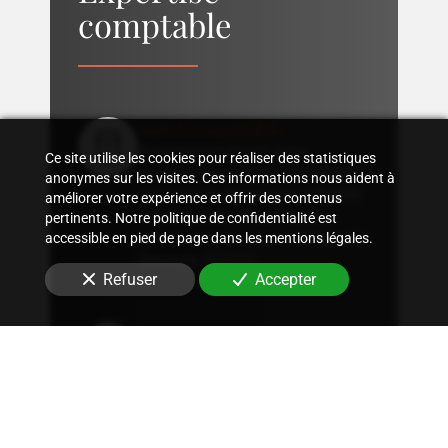
comptable
Suivi comptable
Accompagnement dans
Ce site utilise les cookies pour réaliser des statistiques
l'organisation d'une comptabilité
anonymes sur les visites. Ces informations nous aident à
sur mesure, rigoureuse, adaptée
améliorer votre expérience et offrir des contenus
à la structure et aux besoins
pertinents. Notre politique de confidentialité est
spécifiques de votre entreprise
à
accessible en pied de page dans les mentions légales.
Nanterre (92000)
.
Refuser
Accepter
Conseil fiscal
Conseils sur les stratégies
fiscales les plus avantageuses et
optimisation fiscale, qu'il
s'agisse d'immobilier, de
patrimoine ou autres.