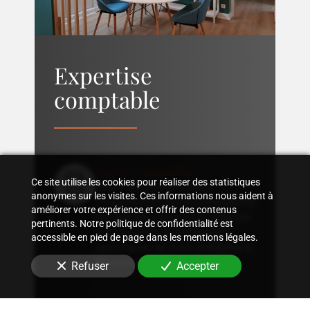
Expertise
comptable
Suivi comptable
Ce site utilise les cookies pour réaliser des statistiques
Accompagnement dans
anonymes sur les visites. Ces informations nous aident à
l'organisation d'une comptabilité
améliorer votre expérience et offrir des contenus
sur mesure, rigoureuse, adaptée
pertinents. Notre politique de confidentialité est
à la structure et aux besoins
accessible en pied de page dans les mentions légales.
spécifiques de votre entreprise
à
Montorgueil - Petits Carreaux
.
Refuser
Accepter