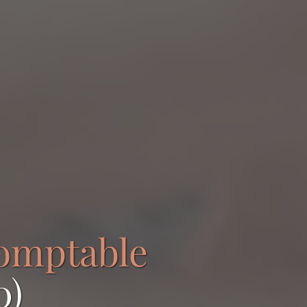
comptable
0)