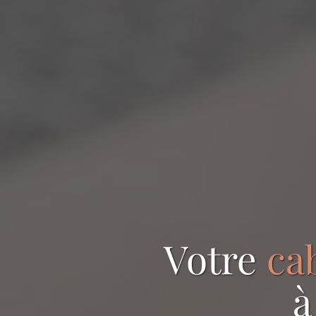
Votre
ca
à