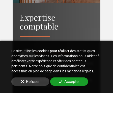
Expertise
comptable
Suivi comptable
Ce site utilise les cookies pour réaliser des statistiques
anonymes sur les visites. Ces informations nous aident à
Accompagnement dans
améliorer votre expérience et offrir des contenus
l'organisation d'une comptabilité
pertinents. Notre politique de confidentialité est
sur mesure, rigoureuse, adaptée
accessible en pied de page dans les mentions légales.
à la structure et aux besoins
spécifiques de votre entreprise
à
Refuser
Accepter
Meudon (92190)
.
Conseil fiscal
Conseils sur les stratégies