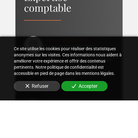
comptable
Suivi comptable
Accompagnement dans
Ce site utilise les cookies pour réaliser des statistiques
l'organisation d'une comptabilité
anonymes sur les visites. Ces informations nous aident à
sur mesure, rigoureuse, adaptée
améliorer votre expérience et offrir des contenus
à la structure et aux besoins
pertinents. Notre politique de confidentialité est
spécifiques de votre entreprise
à
accessible en pied de page dans les mentions légales.
Massy (91300)
.
Refuser
Accepter
Conseil fiscal
Conseils sur les stratégies
fiscales les plus avantageuses et
optimisation fiscale, qu'il
s'agisse d'immobilier, de
patrimoine ou autres.