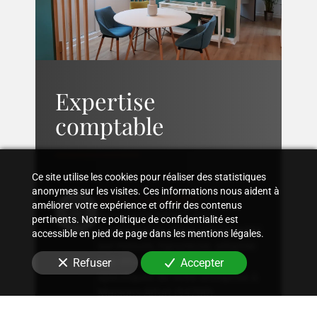
Expertise
comptable
Ce site utilise les cookies pour réaliser des statistiques
anonymes sur les visites. Ces informations nous aident à
Suivi comptable
améliorer votre expérience et offrir des contenus
Accompagnement dans
pertinents. Notre politique de confidentialité est
l'organisation d'une comptabilité
accessible en pied de page dans les mentions légales.
sur mesure, rigoureuse, adaptée
à la structure et aux besoins
Refuser
Accepter
spécifiques de votre entreprise
à
Maisons-Alfort (94700)
.