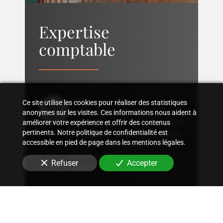
Expertise
comptable
Suivi comptable
Ce site utilise les cookies pour réaliser des statistiques
Accompagnement dans
anonymes sur les visites. Ces informations nous aident à
l'organisation d'une comptabilité
améliorer votre expérience et offrir des contenus
pertinents. Notre politique de confidentialité est
sur mesure, rigoureuse, adaptée
accessible en pied de page dans les mentions légales.
à la structure et aux besoins
spécifiques de votre entreprise
à
Refuser
Accepter
Hôtel de Ville - Saint-Paul
.
Conseil fiscal
Conseils sur les stratégies