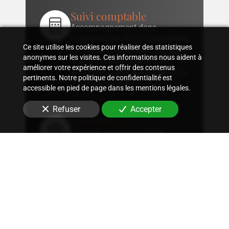
Suivi comptable
Accompagnement dans
l'organisation d'une comptabilité
Ce site utilise les cookies pour réaliser des statistiques
sur mesure, rigoureuse, adaptée
anonymes sur les visites. Ces informations nous aident à
à la structure et aux besoins
améliorer votre expérience et offrir des contenus
spécifiques de votre entreprise
à
pertinents. Notre politique de confidentialité est
Fourqueux (78112)
.
accessible en pied de page dans les mentions légales.
Refuser
Accepter
Conseil fiscal
Conseils sur les stratégies
fiscales les plus avantageuses et
optimisation fiscale, qu'il
s'agisse d'immobilier, de
patrimoine ou autres.
Expertise juridique
Nous offrons un conseil