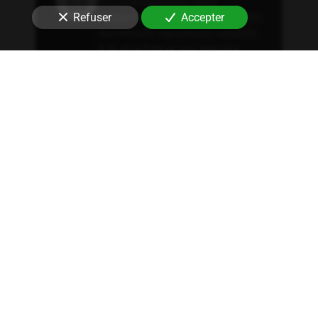
Accompagnement dans
Refuser
Accepter
l'organisation d'une comptabilité
sur mesure, rigoureuse, adaptée
à la structure et aux besoins
spécifiques de votre entreprise
à
Fontenay-sous-Bois (94120)
.
Conseil fiscal
Conseils sur les stratégies
fiscales les plus avantageuses et
optimisation fiscale, qu'il
s'agisse d'immobilier, de
patrimoine ou autres.
Expertise juridique
Nous offrons un conseil
juridique approfondi couvrant
tous les aspects légaux