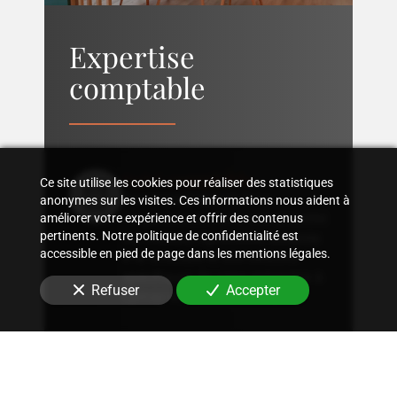
Expertise
comptable
Suivi comptable
Ce site utilise les cookies pour réaliser des statistiques
Accompagnement dans
anonymes sur les visites. Ces informations nous aident à
l'organisation d'une comptabilité
améliorer votre expérience et offrir des contenus
pertinents. Notre politique de confidentialité est
sur mesure, rigoureuse, adaptée
accessible en pied de page dans les mentions légales.
à la structure et aux besoins
spécifiques de votre entreprise
à
Refuser
Accepter
Épinay-sur-Seine (93800)
.
Conseil fiscal
Conseils sur les stratégies