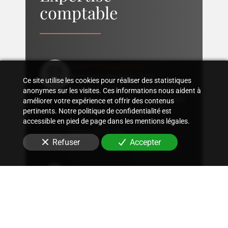
comptable
Suivi comptable
Accompagnement dans
Ce site utilise les cookies pour réaliser des statistiques
l'organisation d'une comptabilité
anonymes sur les visites. Ces informations nous aident à
sur mesure, rigoureuse, adaptée
améliorer votre expérience et offrir des contenus
à la structure et aux besoins
pertinents. Notre politique de confidentialité est
spécifiques de votre entreprise
à
accessible en pied de page dans les mentions légales.
Clichy (92110)
.
Refuser
Accepter
Conseil fiscal
Conseils sur les stratégies
fiscales les plus avantageuses et
optimisation fiscale, qu'il
s'agisse d'immobilier, de
patrimoine ou autres.