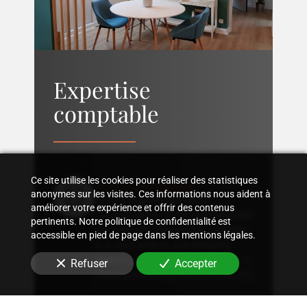
Expertise
comptable
Ce site utilise les cookies pour réaliser des statistiques
Suivi comptable
anonymes sur les visites. Ces informations nous aident à
Accompagnement dans
améliorer votre expérience et offrir des contenus
l'organisation d'une comptabilité
pertinents. Notre politique de confidentialité est
sur mesure, rigoureuse, adaptée
accessible en pied de page dans les mentions légales.
à la structure et aux besoins
spécifiques de votre entreprise
à
Refuser
Accepter
Chennevières-sur-Marne (94430)
.