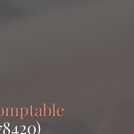
comptable
78420)