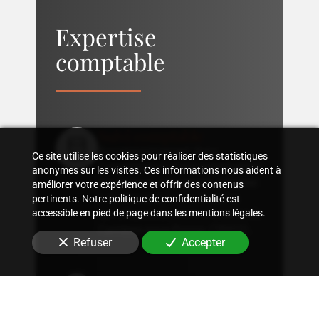
Expertise
comptable
Suivi comptable
Accompagnement dans
Ce site utilise les cookies pour réaliser des statistiques
l'organisation d'une comptabilité
anonymes sur les visites. Ces informations nous aident à
sur mesure, rigoureuse, adaptée
améliorer votre expérience et offrir des contenus
à la structure et aux besoins
pertinents. Notre politique de confidentialité est
accessible en pied de page dans les mentions légales.
spécifiques de votre entreprise
à
Carrières-sous-Poissy (78955)
.
Refuser
Accepter
Conseil fiscal
Conseils sur les stratégies
fiscales les plus avantageuses et