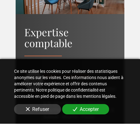
Expertise
comptable
Ce site utilise les cookies pour réaliser des statistiques
Suivi comptable
anonymes sur les visites. Ces informations nous aident à
Accompagnement dans
améliorer votre expérience et offrir des contenus
l'organisation d'une comptabilité
pertinents. Notre politique de confidentialité est
sur mesure, rigoureuse, adaptée
accessible en pied de page dans les mentions légales.
à la structure et aux besoins
Refuser
Accepter
spécifiques de votre entreprise
à
Auteuil - Muette - Passy
.
Conseil fiscal