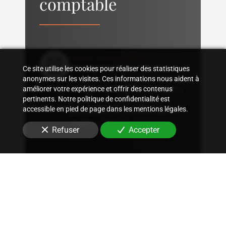
comptable
Suivi comptable
Accompagnement dans
Ce site utilise les cookies pour réaliser des statistiques
l'organisation d'une comptabilité
anonymes sur les visites. Ces informations nous aident à
sur mesure, rigoureuse, adaptée
améliorer votre expérience et offrir des contenus
pertinents. Notre politique de confidentialité est
à la structure et aux besoins
accessible en pied de page dans les mentions légales.
spécifiques de votre entreprise
à
Andrésy (78570)
.
Refuser
Accepter
Conseil fiscal
Conseils sur les stratégies
fiscales les plus avantageuses et
optimisation fiscale, qu'il
s'agisse d'immobilier, de
patrimoine ou autres.